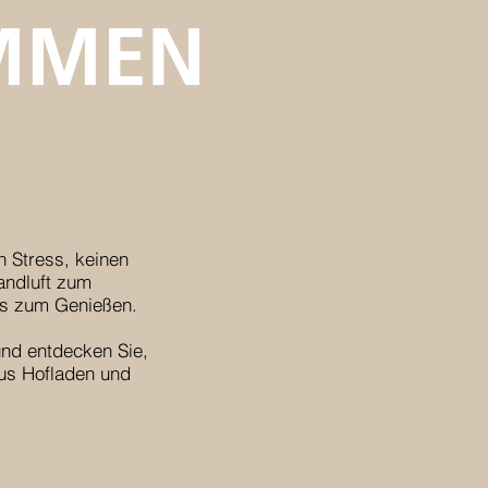
MMEN
n Stress, keinen
andluft zum
es zum Genießen.
und entdecken Sie,
 aus Hofladen und