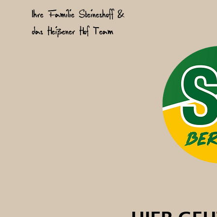
Ihre Familie Steineshoff &
das Heißener Hof Team