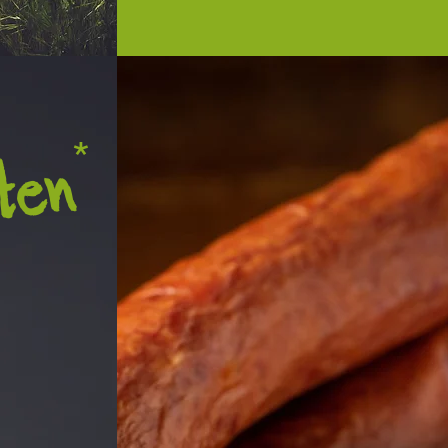
ten
*