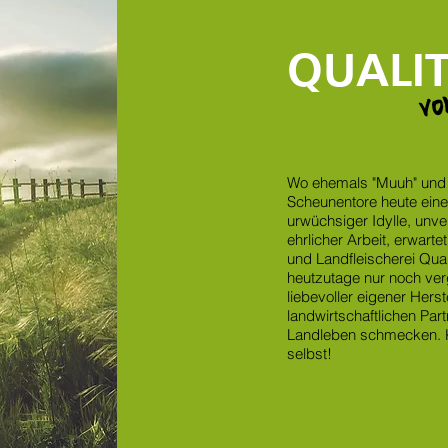
QUALI
v
Wo ehemals "Muuh" und 
Scheunentore heute eine
urwüchsiger Idylle, unve
ehrlicher Arbeit, erwarte
und Landfleischerei Qual
heutzutage nur noch ver
liebevoller eigener Hers
landwirtschaftlichen Par
Landleben schmecken. K
selbst!