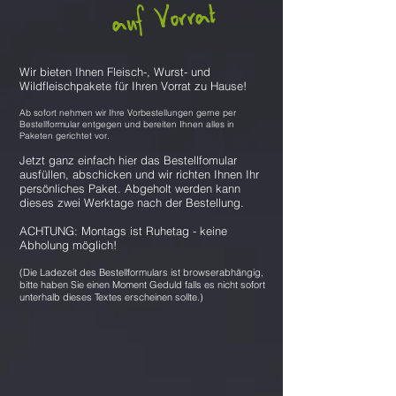
auf Vorrat
Wir bieten Ihnen Fleisch-, Wurst- und
Wildfleischpakete für Ihren Vorrat zu Hause!
Ab sofort nehmen wir Ihre Vorbestellungen gerne per
Bestellformular entgegen und bereiten Ihnen
alles in
Paketen gerichtet vor.
Jetzt ganz einfach hier das Bestellfomular
ausfüllen, abschicken und wir richten Ihnen Ihr
persönliches Paket. Abgeholt werden kann
dieses zwei Werktage nach der Bestellung.
ACHTUNG: Montags ist Ruhetag - keine
Abholung möglich!
(Die Ladezeit des Bestellformulars ist browserabhängig,
bitte haben Sie einen Moment Geduld falls es nicht sofort
unterhalb dieses Textes erscheinen sollte.)