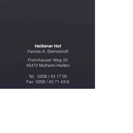
Heißener Hof
Familie A. Steineshoff
Frohnhauser Weg 20
45472 Mülheim-Heißen
Tel. 0208 / 43 17 00
Fax 0208 / 43 71 43-6
info@heissenerhof.de
www.heissenerhof.de
Öffnungszeiten
von Hofladen und Landfleischerei