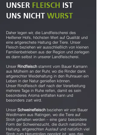
UNSER
FLEISCH
IST
UNS NICHT
WURST
Daher legen wir, die Landfleischerei des
Heißener Hofs, höchsten Wert auf Qualität und
eine artgerechete Haltung der Tiere. Unser
Fleisch beziehen wir ausschließlich von kleinen
Familienbetrieben aus der Region und zerlegen
es dann selbst in unserer Landfleischerei.
Unser
Rindfleisch
stammt vom Bauer Kamann
aus Mülheim an der Ruhr, wo die Rinder dank
artgerechter Weidehaltung in den Ruhrauen ein
Leben in der Natur genießen können.
Unser Rindfleisch darf nach der Verarbeitung
mehrere Tage in Ruhe reifen, damit es sein
besonderes Aroma entfalten kann und
besonders zart wird.
Unser
Schweinefleisch
beziehen wir von Bauer
Weidtmann aus Ratingen, wo die Tiere auf
Stroh gehalten werden – eine ganz besondere
Form der Schweinezucht, die durch natürliche
Haltung, artgerechten Auslauf und natürlich viel
Stroh zum Herumtollen geprägt ist, was das