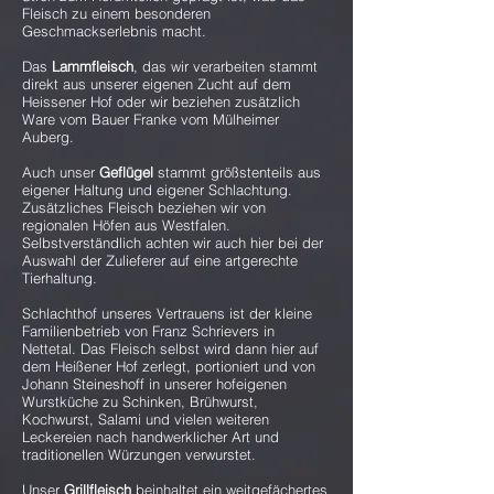
Fleisch zu einem besonderen
Geschmackserlebnis macht.
Das
Lammfleisch
, das wir verarbeiten stammt
direkt aus unserer eigenen Zucht auf dem
Heissener Hof oder wir beziehen zusätzlich
Ware vom Bauer Franke vom Mülheimer
Auberg.
Auch unser
Geflügel
stammt größstenteils aus
eigener Haltung und eigener Schlachtung.
Zusätzliches Fleisch beziehen wir von
regionalen Höfen aus Westfalen.
Selbstverständlich achten wir auch hier bei der
Auswahl der Zulieferer auf eine artgerechte
Tierhaltung.
Schlachthof unseres Vertrauens ist der kleine
Familienbetrieb von Franz Schrievers in
Nettetal. Das Fleisch selbst wird dann hier auf
dem Heißener Hof zerlegt, portioniert und von
Johann Steineshoff in unserer hofeigenen
Wurstküche zu Schinken, Brühwurst,
Kochwurst, Salami und vielen weiteren
Leckereien nach handwerklicher Art und
traditionellen Würzungen verwurstet.
Unser
Grillfleisch
beinhaltet ein weitgefächertes