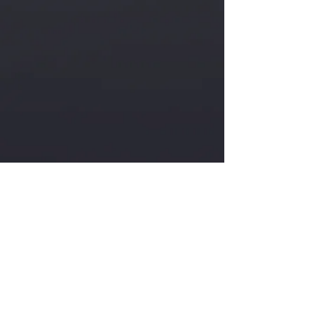
Heißener Hof
Familie A. Steineshoff
Frohnhauser Weg 20
45472 Mülheim-Heißen
Tel. 0208 / 43 17 00
Fax 0208 / 43 71 43-6
info@heissenerhof.de
www.heissenerhof.de